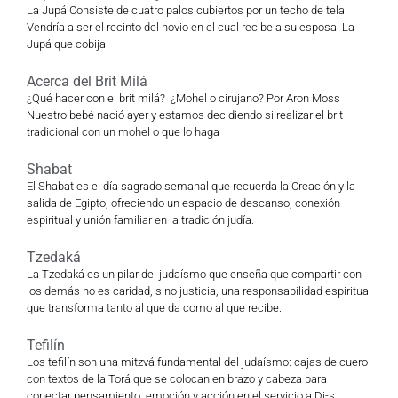
La Jupá Consiste de cuatro palos cubiertos por un techo de tela.
Vendría a ser el recinto del novio en el cual recibe a su esposa. La
Jupá que cobija
Acerca del Brit Milá
¿Qué hacer con el brit milá? ¿Mohel o cirujano? Por Aron Moss
Nuestro bebé nació ayer y estamos decidiendo si realizar el brit
tradicional con un mohel o que lo haga
Shabat
El Shabat es el día sagrado semanal que recuerda la Creación y la
salida de Egipto, ofreciendo un espacio de descanso, conexión
espiritual y unión familiar en la tradición judía.
Tzedaká
La Tzedaká es un pilar del judaísmo que enseña que compartir con
los demás no es caridad, sino justicia, una responsabilidad espiritual
que transforma tanto al que da como al que recibe.
Tefilín
Los tefilín son una mitzvá fundamental del judaísmo: cajas de cuero
con textos de la Torá que se colocan en brazo y cabeza para
conectar pensamiento, emoción y acción en el servicio a Di-s.