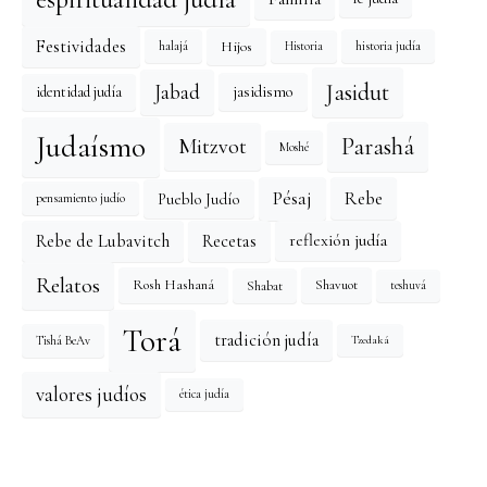
Festividades
Hijos
halajá
historia judía
Historia
Jasidut
Jabad
identidad judía
jasidismo
Judaísmo
Mitzvot
Parashá
Moshé
Pésaj
Rebe
Pueblo Judío
pensamiento judío
reflexión judía
Rebe de Lubavitch
Recetas
Relatos
Rosh Hashaná
Shavuot
Shabat
teshuvá
Torá
tradición judía
Tishá BeAv
Tzedaká
valores judíos
ética judía