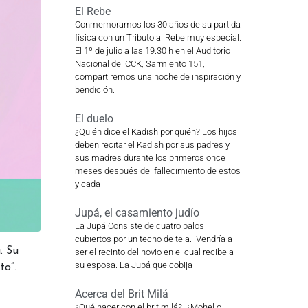
El Rebe
Conmemoramos los 30 años de su partida
física con un Tributo al Rebe muy especial.
El 1º de julio a las 19.30 h en el Auditorio
Nacional del CCK, Sarmiento 151,
compartiremos una noche de inspiración y
bendición.
El duelo
¿Quién dice el Kadish por quién? Los hijos
deben recitar el Kadish por sus padres y
sus madres durante los primeros once
meses después del fallecimiento de estos
y cada
Jupá, el casamiento judío
La Jupá Consiste de cuatro palos
cubiertos por un techo de tela. Vendría a
. Su
ser el recinto del novio en el cual recibe a
su esposa. La Jupá que cobija
to”.
Acerca del Brit Milá
¿Qué hacer con el brit milá? ¿Mohel o