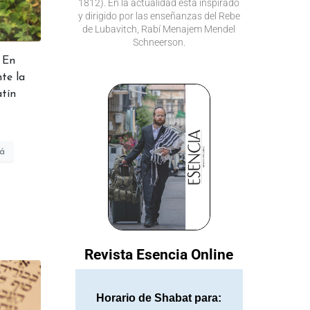
1812). En la actualidad está inspirado
y dirigido por las enseñanzas del Rebe
de Lubavitch, Rabí Menajem Mendel
Schneerson.
 En
te la
atín
á
Revista Esencia Online
Horario de Shabat para: