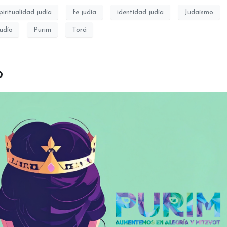
piritualidad judía
fe judía
identidad judía
Judaísmo
udío
Purim
Torá
o