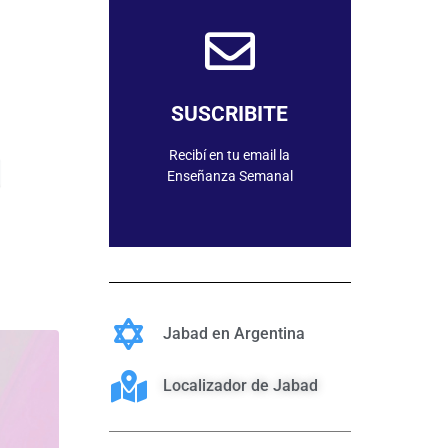
SUSCRIBIRME
SUSCRIBITE
Recibí en tu email la
Enseñanza Semanal
Jabad en Argentina
Localizador de Jabad