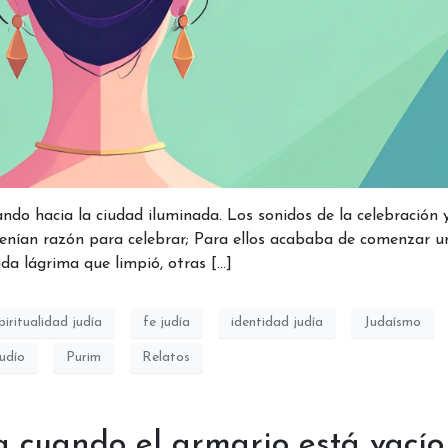
ndo hacia la ciudad iluminada. Los sonidos de la celebración y
s. Tenían razón para celebrar; Para ellos acababa de comenzar u
ada lágrima que limpió, otras […]
piritualidad judía
fe judía
identidad judía
Judaísmo
udío
Purim
Relatos
 cuando el armario está vacío