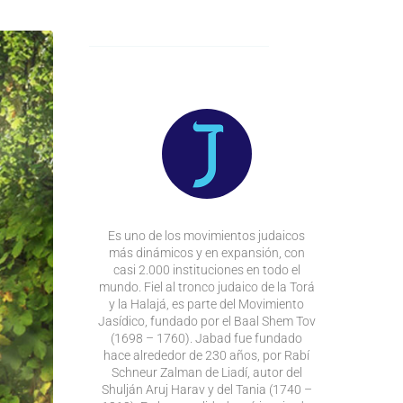
Es uno de los movimientos judaicos
más dinámicos y en expansión, con
casi 2.000 instituciones en todo el
mundo. Fiel al tronco judaico de la Torá
y la Halajá, es parte del Movimiento
Jasídico, fundado por el Baal Shem Tov
(1698 – 1760). Jabad fue fundado
hace alrededor de 230 años, por Rabí
Schneur Zalman de Liadí, autor del
Shulján Aruj Harav y del Tania (1740 –