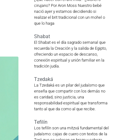
cirujano? Por Aron Moss Nuestro bebé
nació ayer y estamos decidiendo si
realizar el brit tradicional con un mohel o
que lo haga
Shabat
El Shabat es el día sagrado semanal que
recuerda la Creación y la salida de Egipto,
ofreciendo un espacio de descanso,
conexión espiritual y unión familiar en la
tradición judía.
Tzedaká
La Tzedaká es un pilar del judaísmo que
enseña que compartir con los demás no
es caridad, sino justicia, una
responsabilidad espiritual que transforma
tanto al que da como al que recibe.
Tefilín
Los tefilín son una mitzvá fundamental del
judaísmo: cajas de cuero con textos de la
Torá que se colocan en brazo y cabeza