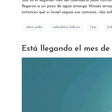
Iyar es el segundo mes del calendario judío conta
llegaron a un pozo de agua amarga. Moisés arrojó
entonces que si Israel seguía sus caminos, «las 
alma judía
calendario hebreo
Iyar
Ju
Está llegando el mes de 