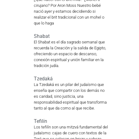
cirujano? Por Aron Moss Nuestro bebé
nació ayer y estamos decidiendo si
realizar el brit tradicional con un mohel o
que lo haga
Shabat
El Shabat es el día sagrado semanal que
recuerda la Creación y la salida de Egipto,
ofreciendo un espacio de descanso,
conexión espiritual y unión familiar en la
tradición judía.
Tzedaká
La Tzedaká es un pilar del judaísmo que
enseña que compartir con los demás no
es caridad, sino justicia, una
responsabilidad espiritual que transforma
tanto al que da como al que recibe.
Tefilín
Los tefilín son una mitzvá fundamental del
judaísmo: cajas de cuero con textos de la
Torá que se colocan en brazo y cabeza