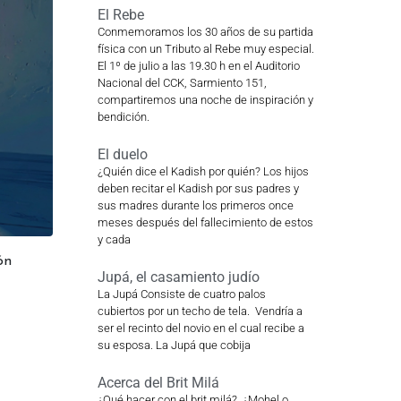
El Rebe
Conmemoramos los 30 años de su partida
física con un Tributo al Rebe muy especial.
El 1º de julio a las 19.30 h en el Auditorio
Nacional del CCK, Sarmiento 151,
compartiremos una noche de inspiración y
bendición.
El duelo
¿Quién dice el Kadish por quién? Los hijos
deben recitar el Kadish por sus padres y
sus madres durante los primeros once
meses después del fallecimiento de estos
y cada
ón
Jupá, el casamiento judío
La Jupá Consiste de cuatro palos
cubiertos por un techo de tela. Vendría a
ser el recinto del novio en el cual recibe a
su esposa. La Jupá que cobija
Acerca del Brit Milá
¿Qué hacer con el brit milá? ¿Mohel o