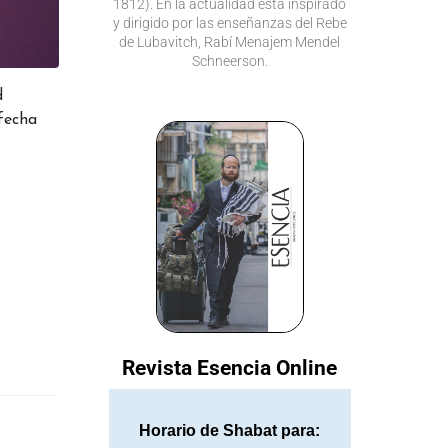
1812). En la actualidad está inspirado
y dirigido por las enseñanzas del Rebe
de Lubavitch, Rabí Menajem Mendel
Schneerson.
d
 fecha
Revista Esencia Online
Horario de Shabat para: