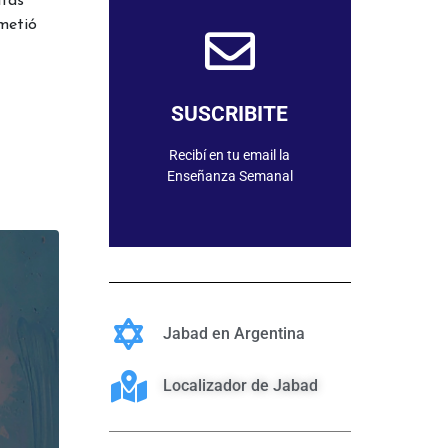
itas
metió
SUSCRIBIRME
SUSCRIBITE
Recibí en tu email la
Enseñanza Semanal
Jabad en Argentina
Localizador de Jabad