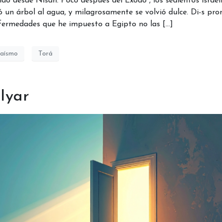
ndo desde Nisan. Poco después del Éxodo , los sedientos israel
 un árbol al agua, y milagrosamente se volvió dulce. Di-s pro
enfermedades que he impuesto a Egipto no las […]
daísmo
Torá
Iyar