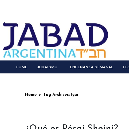
HOME
JUDAÍSMO
ENSEÑANZA SEMANAL
FE
Home
Tag Archives: Iyar
¿Qué es Pésaj Sheini?