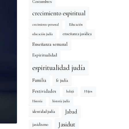
Costumbres
crecimiento espiritual
Educación
crecimiento personal
enseñanza jasídica
educación judía
Enseñanza semanal
Espiritualidad
espiritualidad judía
Familia
fe judía
Festividades
Hijos
halajá
historia judía
Historia
Jabad
identidad judía
Jasidut
jasidismo