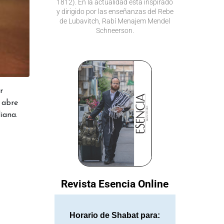
1812). En la actualidad está inspirado
y dirigido por las enseñanzas del Rebe
de Lubavitch, Rabí Menajem Mendel
Schneerson.
r
 abre
iana.
Revista Esencia Online
Horario de Shabat para: