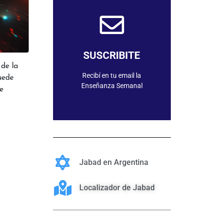
SUSCRIBIRME
SUSCRIBITE
de la
Recibí en tu email la
uede
Enseñanza Semanal
e
Jabad en Argentina
Localizador de Jabad