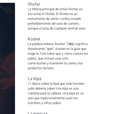
Shofar
La Mitzvá principal de estas fiestas es
escuchar el Shofar. El Shofar es un
instrumento de viento confeccionado
preferiblemente del asta de carnero,
aunque el asta de cualquier animal sirve
Kosher
La palabra hebrea “kosher” (כָּשֵׁר) significa
literalmente “apto”. Kosher es la guía que
exige la Torá sobre qué y cómo comen los
judíos, que incluye usar solo
carne kosher y mantener la carne y los
productos lácteos
La Kipá
11 datos sobre la kipá que todo hombre
judío debería saber Una kipá es una
cubierta para la cabeza. Una kipá es un
velo que tradicionalmente usan los
hombres y niños judíos
La mezuzá