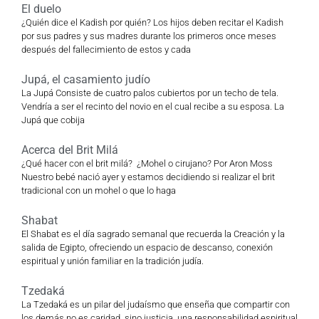
El duelo
¿Quién dice el Kadish por quién? Los hijos deben recitar el Kadish
por sus padres y sus madres durante los primeros once meses
después del fallecimiento de estos y cada
Jupá, el casamiento judío
La Jupá Consiste de cuatro palos cubiertos por un techo de tela.
Vendría a ser el recinto del novio en el cual recibe a su esposa. La
Jupá que cobija
Acerca del Brit Milá
¿Qué hacer con el brit milá? ¿Mohel o cirujano? Por Aron Moss
Nuestro bebé nació ayer y estamos decidiendo si realizar el brit
tradicional con un mohel o que lo haga
Shabat
El Shabat es el día sagrado semanal que recuerda la Creación y la
salida de Egipto, ofreciendo un espacio de descanso, conexión
espiritual y unión familiar en la tradición judía.
Tzedaká
La Tzedaká es un pilar del judaísmo que enseña que compartir con
los demás no es caridad, sino justicia, una responsabilidad espiritual