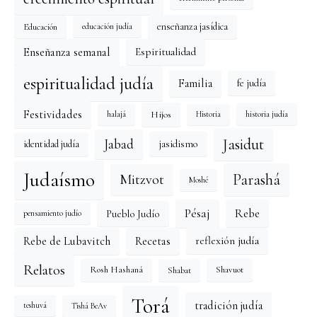
enseñanza jasídica
Educación
educación judía
Enseñanza semanal
Espiritualidad
espiritualidad judía
Familia
fe judía
Festividades
Hijos
halajá
historia judía
Historia
Jasidut
Jabad
identidad judía
jasidismo
Judaísmo
Mitzvot
Parashá
Moshé
Pésaj
Rebe
Pueblo Judío
pensamiento judío
reflexión judía
Rebe de Lubavitch
Recetas
Relatos
Rosh Hashaná
Shavuot
Shabat
Torá
tradición judía
Tishá BeAv
teshuvá