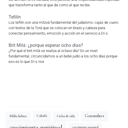
que transforma tanto al que da como al que recibe.
Tefilín
Los tefilín son una mitzvá fundamental del judaísmo: cajas de cuero
con textos de la Torá que se colocan en brazo y cabeza para
conectar pensamiento, emoción y acción en el servicio a Di-s.
Brit Milá: ¿porque esperar ocho dias?
¿Por qué el brit milá se realiza al octavo día? En un nivel
fundamental, circuncidamos a un bebé judío a los ocho días porque
eso es lo que Di-s nos
Costumbres
Cabalá
Biblia hebrea
Ciclos de vida
crecimiento espiritual
crecimiento personal