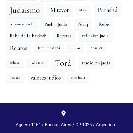
Judaísmo
Mitzvot
Parashá
Moshé
Pésaj
Rebe
Pueblo Judío
pensamiento judío
reflexión judía
Rebe de Lubavitch
Recetas
Relatos
Rosh Hashaná
Shavuot
Shabat
Torá
tradición judía
Tishá BeAv
teshuvá
valores judíos
Tzedaká
ética judía
Agüero 1164 / Buenos Aires / CP 1025 / Argentina