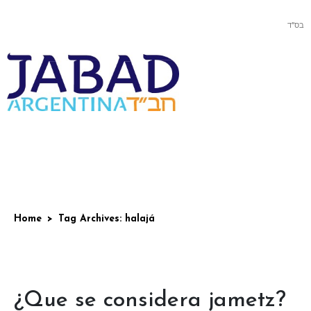
בס”ד
Home
Tag Archives: halajá
¿Que se considera jametz?