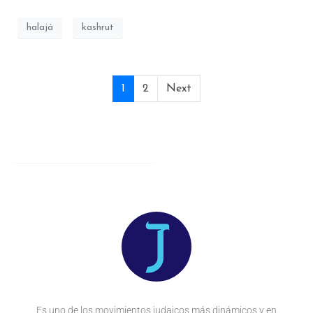
halajá
kashrut
1
2
Next
Es uno de los movimientos judaicos más dinámicos y en