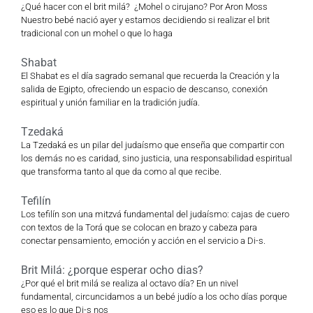
¿Qué hacer con el brit milá? ¿Mohel o cirujano? Por Aron Moss
Nuestro bebé nació ayer y estamos decidiendo si realizar el brit
tradicional con un mohel o que lo haga
Shabat
El Shabat es el día sagrado semanal que recuerda la Creación y la
salida de Egipto, ofreciendo un espacio de descanso, conexión
espiritual y unión familiar en la tradición judía.
Tzedaká
La Tzedaká es un pilar del judaísmo que enseña que compartir con
los demás no es caridad, sino justicia, una responsabilidad espiritual
que transforma tanto al que da como al que recibe.
Tefilín
Los tefilín son una mitzvá fundamental del judaísmo: cajas de cuero
con textos de la Torá que se colocan en brazo y cabeza para
conectar pensamiento, emoción y acción en el servicio a Di-s.
Brit Milá: ¿porque esperar ocho dias?
¿Por qué el brit milá se realiza al octavo día? En un nivel
fundamental, circuncidamos a un bebé judío a los ocho días porque
eso es lo que Di-s nos