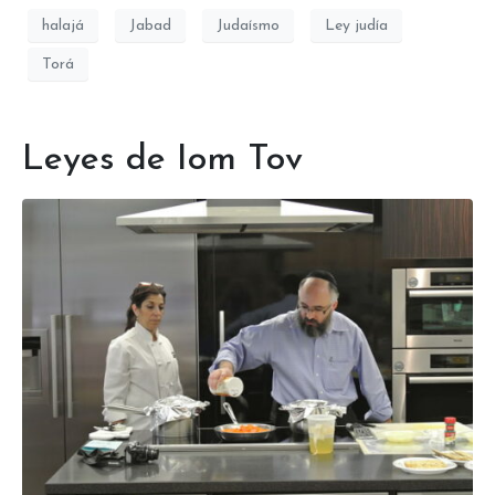
halajá
Jabad
Judaísmo
Ley judía
Torá
Leyes de Iom Tov