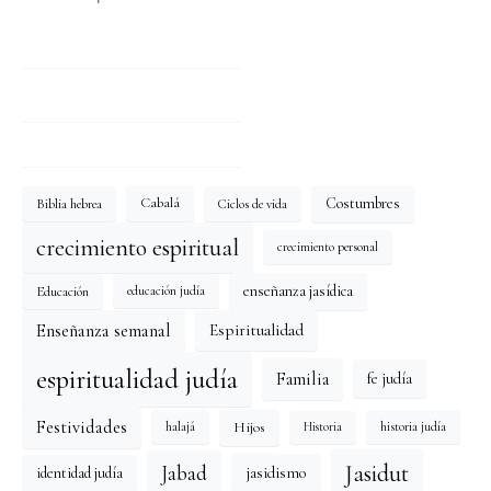
Costumbres
Cabalá
Biblia hebrea
Ciclos de vida
crecimiento espiritual
crecimiento personal
enseñanza jasídica
Educación
educación judía
Enseñanza semanal
Espiritualidad
espiritualidad judía
Familia
fe judía
Festividades
Hijos
halajá
historia judía
Historia
Jasidut
Jabad
identidad judía
jasidismo