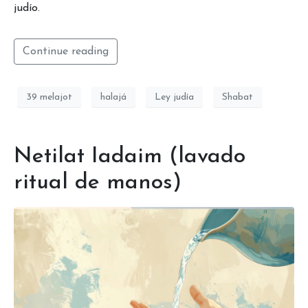
judío.
Continue reading
39 melajot
halajá
Ley judía
Shabat
Netilat Iadaim (lavado
ritual de manos)