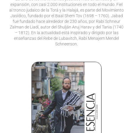
expansión, con casi 2.000 instituciones en todo el mundo. Fiel
al tronco judaico de la Torá y la Halajá, es parte del Movimiento
Jasídico, fundado por el Baal Shem Tov (1698 – 1760). Jabad
fue fundado hace alrededor de 230 años, por Rabí Schneur
Zalman de Liadí, autor del Shulján Aruj Harav y del Tania (1740
– 1812). En la actualidad está inspirado y dirigido por las
enseñanzas del Rebe de Lubavitch, Rabí Menajem Mendel
Schneerson.