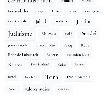
espiritualidad judía
Familia
fe judía
Festividades
Hijos
halajá
historia judía
Historia
Jasidut
Jabad
identidad judía
jasidismo
Judaísmo
Mitzvot
Parashá
Moshé
Pésaj
Rebe
Pueblo Judío
pensamiento judío
reflexión judía
Rebe de Lubavitch
Recetas
Relatos
Rosh Hashaná
Shavuot
Shabat
Torá
tradición judía
Tishá BeAv
teshuvá
valores judíos
Tzedaká
ética judía