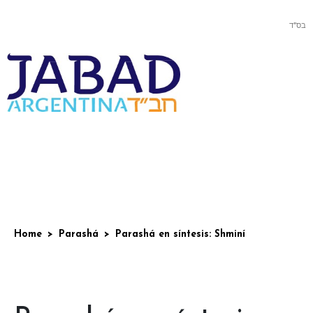
בס”ד
Home
Parashá
Parashá en síntesis: Shminí