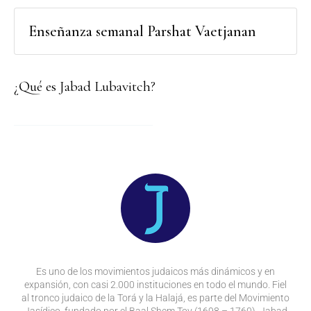
Enseñanza semanal Parshat Vaetjanan
¿Qué es Jabad Lubavitch?
Es uno de los movimientos judaicos más dinámicos y en
expansión, con casi 2.000 instituciones en todo el mundo. Fiel
al tronco judaico de la Torá y la Halajá, es parte del Movimiento
Jasídico, fundado por el Baal Shem Tov (1698 – 1760). Jabad