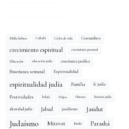
Costumbres
Cabalá
Biblia hebrea
Ciclos de vida
crecimiento espiritual
crecimiento personal
enseñanza jasídica
Educación
educación judía
Enseñanza semanal
Espiritualidad
espiritualidad judía
Familia
fe judía
Festividades
Hijos
halajá
historia judía
Historia
Jasidut
Jabad
identidad judía
jasidismo
Judaísmo
Mitzvot
Parashá
Moshé