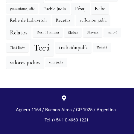
Pésaj
Rebe
Pueblo Judío
pensamiento judío
reflexión judía
Rebe de Lubavitch
Recetas
Relatos
Rosh Hashaná
Shavuot
Shabat
teshuvá
Torá
tradición judía
Tishá BeAv
Tzedaká
valores judíos
ética judía
Agüero 1164 / Buenos Aires / CP 1025 / Argentina
Tel: (+54 11) 4963-1221