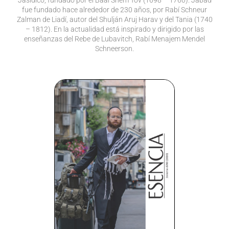
fue fundado hace alrededor de 230 años, por Rabí Schneur
Zalman de Liadí, autor del Shulján Aruj Harav y del Tania (1740
– 1812). En la actualidad está inspirado y dirigido por las
enseñanzas del Rebe de Lubavitch, Rabí Menajem Mendel
Schneerson.