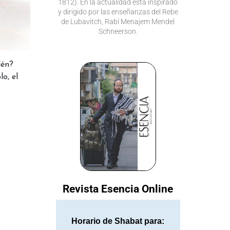
1812). En la actualidad está inspirado
y dirigido por las enseñanzas del Rebe
de Lubavitch, Rabí Menajem Mendel
Schneerson.
lén?
o, el
Revista Esencia Online
Horario de Shabat para: