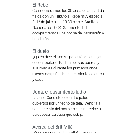
El Rebe
Conmemoramos los 30 años de su partida
física con un Tributo al Rebe muy especial.
El 1º de julio a las 19.30 h en el Auditorio
Nacional del CCK, Sarmiento 151,
compartiremos una noche de inspiración y
bendición.
El duelo
¿Quién dice el Kadish por quién? Los hijos
deben recitar el Kadish por sus padres y
sus madres durante los primeros once
meses después del fallecimiento de estos
y cada
Jupá, el casamiento judío
La Jupá Consiste de cuatro palos
cubiertos por un techo de tela. Vendría a
ser el recinto del novio en el cual recibe a
su esposa. La Jupá que cobija
Acerca del Brit Milá
¿Qué hacer con el brit milá? ¿Mohel o