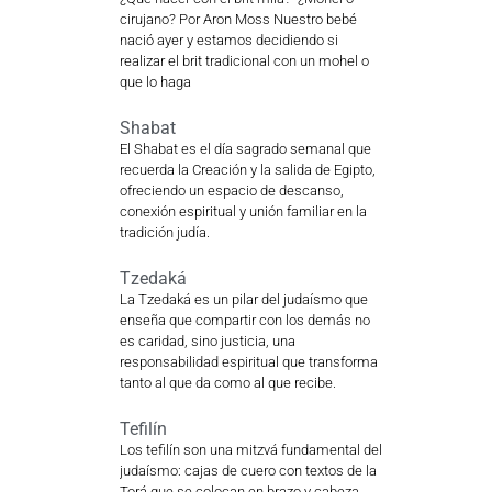
cirujano? Por Aron Moss Nuestro bebé
nació ayer y estamos decidiendo si
realizar el brit tradicional con un mohel o
que lo haga
Shabat
El Shabat es el día sagrado semanal que
recuerda la Creación y la salida de Egipto,
ofreciendo un espacio de descanso,
conexión espiritual y unión familiar en la
tradición judía.
Tzedaká
La Tzedaká es un pilar del judaísmo que
enseña que compartir con los demás no
es caridad, sino justicia, una
responsabilidad espiritual que transforma
tanto al que da como al que recibe.
Tefilín
Los tefilín son una mitzvá fundamental del
judaísmo: cajas de cuero con textos de la
Torá que se colocan en brazo y cabeza