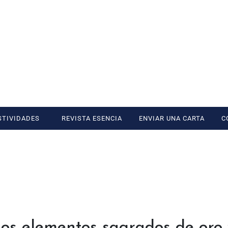
STIVIDADES
REVISTA ESENCIA
ENVIAR UNA CARTA
C
los elementos sagrados de oro 