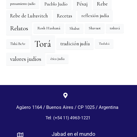
Pésaj
Rebe
Pueblo Judío
pensamiento judío
reflexión judía
Rebe de Lubavitch
Recetas
Relatos
Rosh Hashaná
Shavuot
Shabat
teshuvá
Torá
tradición judía
Tishá BeAv
Tzedaká
valores judíos
ética judía
Agüero 1164 / Buenos Aires / CP 1025 / Argentina
Tel: (+54 11) 4963-1221
Jabad en el mundo