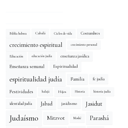
Costumbres
Cabalá
Biblia hebrea
Ciclos de vida
crecimiento espiritual
crecimiento personal
enseñanza jasídica
Educación
educación judía
Enseñanza semanal
Espiritualidad
espiritualidad judía
Familia
fe judía
Festividades
Hijos
halajá
historia judía
Historia
Jasidut
Jabad
identidad judía
jasidismo
Judaísmo
Mitzvot
Parashá
Moshé