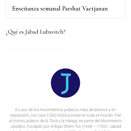
Enseñanza semanal Parshat Vaetjanan
¿Qué es Jabad Lubavitch?
Es uno de los movimientos judaicos más dinámicos y en
expansión, con casi 2.000 instituciones en todo el mundo. Fiel
al tronco judaico de la Torá y la Halajá, es parte del Movimiento
Jasídico, fundado por el Baal Shem Tov (1698 – 1760). Jabad