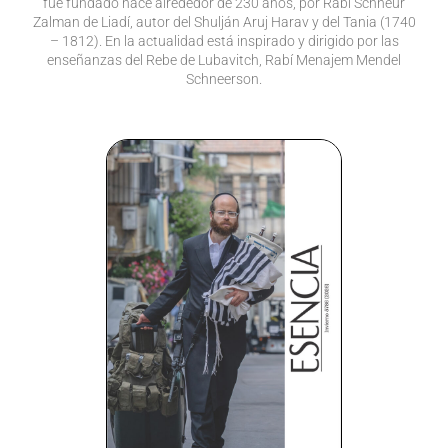
fue fundado hace alrededor de 230 años, por Rabí Schneur
Zalman de Liadí, autor del Shulján Aruj Harav y del Tania (1740
– 1812). En la actualidad está inspirado y dirigido por las
enseñanzas del Rebe de Lubavitch, Rabí Menajem Mendel
Schneerson.