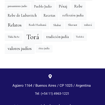
Pésaj
Rebe
Pueblo Judío
pensamiento judío
reflexión judía
Rebe de Lubavitch
Recetas
Relatos
Rosh Hashaná
Shavuot
Shabat
teshuvá
Torá
tradición judía
Tishá BeAv
Tzedaká
valores judíos
ética judía
Agüero 1164 / Buenos Aires / CP 1025 / Argentina
Tel: (+54 11) 4963-1221