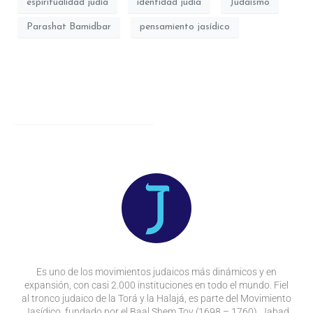
espiritualidad judía
identidad judía
Judaísmo
Parashat Bamidbar
pensamiento jasídico
Es uno de los movimientos judaicos más dinámicos y en
expansión, con casi 2.000 instituciones en todo el mundo. Fiel
al tronco judaico de la Torá y la Halajá, es parte del Movimiento
Jasídico, fundado por el Baal Shem Tov (1698 – 1760). Jabad