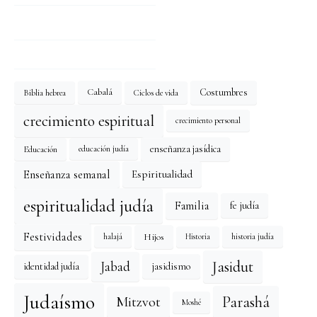
Costumbres
Cabalá
Biblia hebrea
Ciclos de vida
crecimiento espiritual
crecimiento personal
enseñanza jasídica
Educación
educación judía
Enseñanza semanal
Espiritualidad
espiritualidad judía
Familia
fe judía
Festividades
Hijos
halajá
historia judía
Historia
Jasidut
Jabad
identidad judía
jasidismo
Judaísmo
Mitzvot
Parashá
Moshé