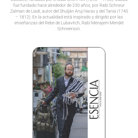
fue fundado hace alrededor de 230 años, por Rabí Schneur
Zalman de Liadí, autor del Shulján Aruj Harav y del Tania (1740
– 1812). En la actualidad está inspirado y dirigido por las
enseñanzas del Rebe de Lubavitch, Rabí Menajem Mendel
Schneerson.