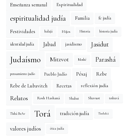
Enseñanza semanal
Espiritualidad
espiritualidad judía
Familia
fe judía
Festividades
Hijos
halajá
historia judía
Historia
Jasidut
Jabad
identidad judía
jasidismo
Judaísmo
Mitzvot
Parashá
Moshé
Pésaj
Rebe
Pueblo Judío
pensamiento judío
reflexión judía
Rebe de Lubavitch
Recetas
Relatos
Rosh Hashaná
Shavuot
Shabat
teshuvá
Torá
tradición judía
Tishá BeAv
Tzedaká
valores judíos
ética judía