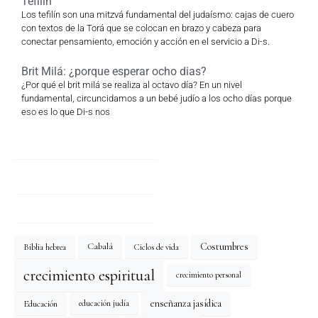
Tefilín
Los tefilín son una mitzvá fundamental del judaísmo: cajas de cuero
con textos de la Torá que se colocan en brazo y cabeza para
conectar pensamiento, emoción y acción en el servicio a Di-s.
Brit Milá: ¿porque esperar ocho dias?
¿Por qué el brit milá se realiza al octavo día? En un nivel
fundamental, circuncidamos a un bebé judío a los ocho días porque
eso es lo que Di-s nos
Costumbres
Cabalá
Biblia hebrea
Ciclos de vida
crecimiento espiritual
crecimiento personal
enseñanza jasídica
Educación
educación judía