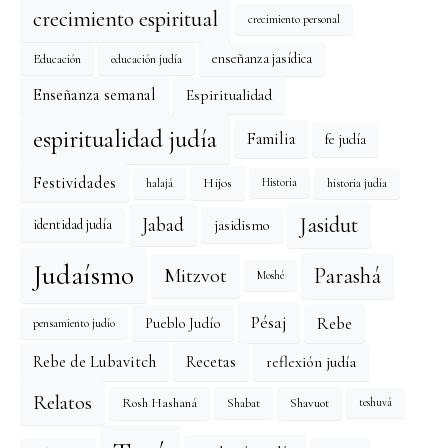
crecimiento espiritual
crecimiento personal
enseñanza jasídica
Educación
educación judía
Enseñanza semanal
Espiritualidad
espiritualidad judía
Familia
fe judía
Festividades
Hijos
halajá
historia judía
Historia
Jasidut
Jabad
identidad judía
jasidismo
Judaísmo
Mitzvot
Parashá
Moshé
Pésaj
Rebe
Pueblo Judío
pensamiento judío
reflexión judía
Rebe de Lubavitch
Recetas
Relatos
Rosh Hashaná
Shavuot
Shabat
teshuvá