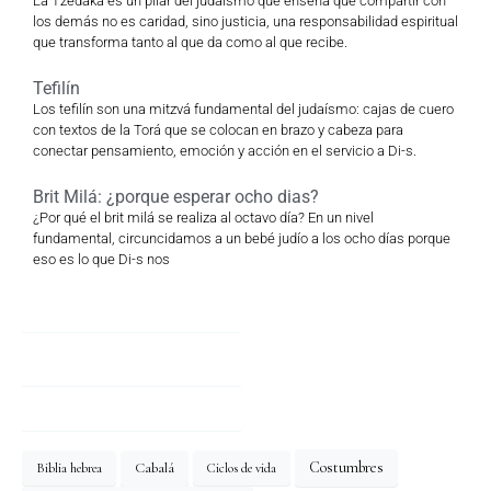
La Tzedaká es un pilar del judaísmo que enseña que compartir con
los demás no es caridad, sino justicia, una responsabilidad espiritual
que transforma tanto al que da como al que recibe.
Tefilín
Los tefilín son una mitzvá fundamental del judaísmo: cajas de cuero
con textos de la Torá que se colocan en brazo y cabeza para
conectar pensamiento, emoción y acción en el servicio a Di-s.
Brit Milá: ¿porque esperar ocho dias?
¿Por qué el brit milá se realiza al octavo día? En un nivel
fundamental, circuncidamos a un bebé judío a los ocho días porque
eso es lo que Di-s nos
Costumbres
Cabalá
Biblia hebrea
Ciclos de vida