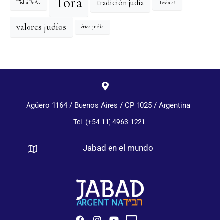
Torá
tradición judía
Tishá BeAv
Tzedaká
valores judíos
ética judía
Agüero 1164 / Buenos Aires / CP 1025 / Argentina
Tel: (+54 11) 4963-1221
Jabad en el mundo