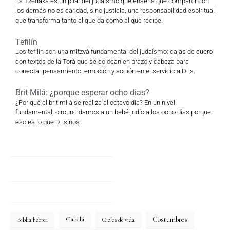
La Tzedaká es un pilar del judaísmo que enseña que compartir con
los demás no es caridad, sino justicia, una responsabilidad espiritual
que transforma tanto al que da como al que recibe.
Tefilín
Los tefilín son una mitzvá fundamental del judaísmo: cajas de cuero
con textos de la Torá que se colocan en brazo y cabeza para
conectar pensamiento, emoción y acción en el servicio a Di-s.
Brit Milá: ¿porque esperar ocho dias?
¿Por qué el brit milá se realiza al octavo día? En un nivel
fundamental, circuncidamos a un bebé judío a los ocho días porque
eso es lo que Di-s nos
Costumbres
Cabalá
Biblia hebrea
Ciclos de vida