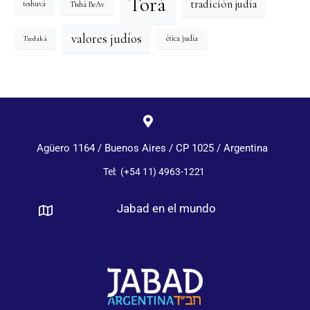
Torá
tradición judía
Tishá BeAv
teshuvá
valores judíos
Tzedaká
ética judía
Agüero 1164 / Buenos Aires / CP 1025 / Argentina
Tel: (+54 11) 4963-1221
Jabad en el mundo