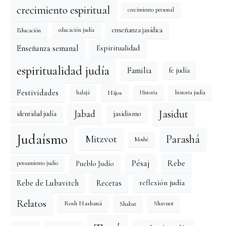
crecimiento espiritual
crecimiento personal
enseñanza jasídica
Educación
educación judía
Enseñanza semanal
Espiritualidad
espiritualidad judía
Familia
fe judía
Festividades
Hijos
halajá
historia judía
Historia
Jasidut
Jabad
identidad judía
jasidismo
Judaísmo
Mitzvot
Parashá
Moshé
Pésaj
Rebe
Pueblo Judío
pensamiento judío
reflexión judía
Rebe de Lubavitch
Recetas
Relatos
Rosh Hashaná
Shavuot
Shabat