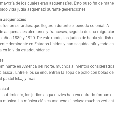
 mayoría de los cuales eran asquenazíes. Esto puso fin de mane
abido vida judía asquenazí durante generaciones.
on asquenazíes
fueron sefardíes, que llegaron durante el período colonial. A
a de asquenazíes alemanes y franceses, seguida de una migració
s años 1880 y 1920. De este modo, los judíos de habla yiddish 
rriente dominante en Estados Unidos y han seguido influyendo en
ía en la vida estadounidense.
es
ominante en América del Norte, muchos alimentos considerado
clásica . Entre ellos se encuentran la sopa de pollo con bolas d
 el pastel lekaj y más.
sical
su sufrimiento, los judíos asquenazíes han encontrado formas d
 la música. La música clásica asquenazí incluye muchas vertient