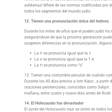
ashkenazí difiere de las normas codificadas por el
todos los segmentos del mundo judío.
12. Tienen una pronunciación única del hebreo
.
Durante los miles de años que el pueblo judío ha
asegurándose de que la próxima generación pudie
surgieron diferencias en la pronunciación. Algun
La ח se pronuncia igual que la כ
1
La ע se pronuncia igual que la א
La ת se pronuncia como “s”
13. Tienen una costumbre peculiar de cuándo com
Durante los 40 días previos a Iom Kipur , a partir 
oraciones penitenciales, conocidas como Selijot 
mañana, entre cuatro y nueve días antes de Rosh
14. El Holocausto fue devastador
El azote del Holocausto nazi se sintió en todos lo