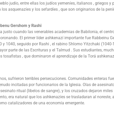
lo judío, entre ellas los judíos yemeníes, italianos , griegos y 
os asquenazíes y los sefardíes , que son originarios de la pen
abbenu Gershom y Rashi
a justo cuando las venerables academias de Babilonia, el centr
smoronando. El primer líder ashkenazí importante fue Rabbeinu 
60 y 1040, seguido por Rashi , el rabino Shlomo Yitzchaki (1040-
yor parte de las Escrituras y el Talmud . Sus estudiantes, muc
los tosafistas , que dominaron el aprendizaje de la Torá ashkenaz
anos, sufrieron terribles persecuciones. Comunidades enteras fu
enudo incitadas por funcionarios de la Iglesia. Olas de asesinat
sesinato ritual (libelos de sangre), y los cruzados dejaron miles
ento, era natural que los ashkenazíes se trasladaran al noreste, 
 como catalizadores de una economía emergente.