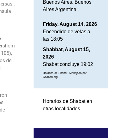
Buenos Aires, Buenos
persas .
Aires Argentina
ínsula
Friday, August 14, 2026
Encendido de velas a
o
las 18:05
Gershom
Shabbat, August 15,
1105),
2026
hos de
Shabat concluye 19:02
í
Horarios de Shabat, Manejado por
Chabad.org
eron
Horarios de Shabat en
os
otras localidades
 de
a