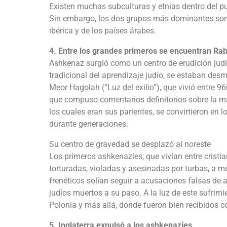
Existen muchas subculturas y etnias dentro del pueb
Sin embargo, los dos grupos más dominantes son l
ibérica y de los países árabes.
4. Entre los grandes primeros se encuentran R
Ashkenaz surgió como un centro de erudición judí
tradicional del aprendizaje judío, se estaban de
Meor Hagolah (“Luz del exilio”), que vivió entre 9
que compuso comentarios definitorios sobre la ma
los cuales eran sus parientes, se convirtieron en 
durante generaciones.
Su centro de gravedad se desplazó al noreste
Los primeros ashkenazíes, que vivían entre cristi
torturadas, violadas y asesinadas por turbas, a m
frenéticos solían seguir a acusaciones falsas de a
judíos muertos a su paso. A la luz de este sufrimi
Polonia y más allá, donde fueron bien recibidos
5. Inglaterra expulsó a los ashkenazíes