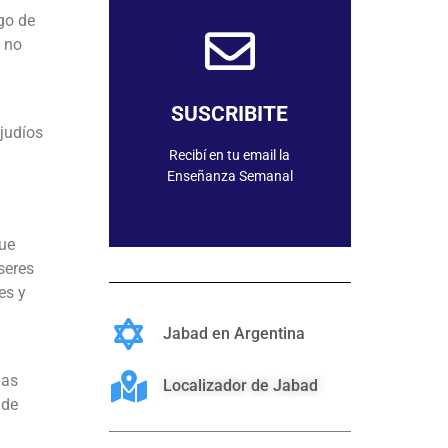
go de
) no
SUSCRIBIRME
SUSCRIBITE
judíos
Recibí en tu email la
Enseñanza Semanal
que
seres
es y
Jabad en Argentina
uas
Localizador de Jabad
 de