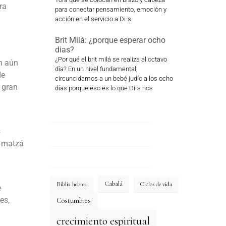
ra
para conectar pensamiento, emoción y
acción en el servicio a Di-s.
Brit Milá: ¿porque esperar ocho
dias?
¿Por qué el brit milá se realiza al octavo
n aún
día? En un nivel fundamental,
de
circuncidamos a un bebé judío a los ocho
 gran
días porque eso es lo que Di-s nos
s
e matzá
Cabalá
Biblia hebrea
Ciclos de vida
e
es,
Costumbres
crecimiento espiritual