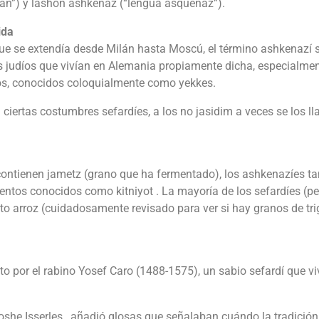
mán”) y lashon ashkenaz (“lengua asquenaz”).
ida
e se extendía desde Milán hasta Moscú, el término ashkenazí 
os judíos que vivían en Alemania propiamente dicha, especialme
jos, conocidos coloquialmente como yekkes.
ciertas costumbres sefardíes, a los no jasidim a veces se los l
 contienen jametz (grano que ha fermentado), los ashkenazíes t
imentos conocidos como kitniyot . La mayoría de los sefardíes (p
to arroz (cuidadosamente revisado para ver si hay granos de tri
ito por el rabino Yosef Caro (1488-1575), un sabio sefardí que vi
Moshe Isserles , añadió glosas que señalaban cuándo la tradición