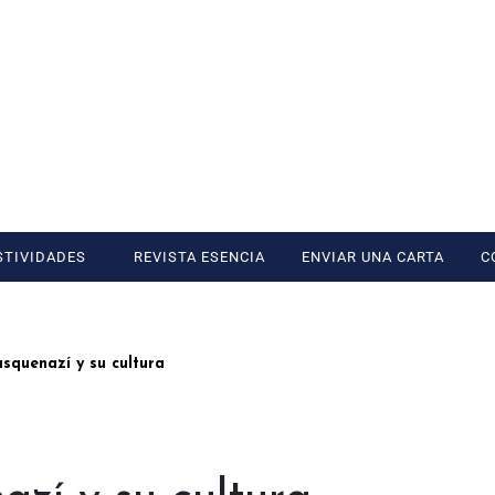
STIVIDADES
REVISTA ESENCIA
ENVIAR UNA CARTA
C
asquenazí y su cultura