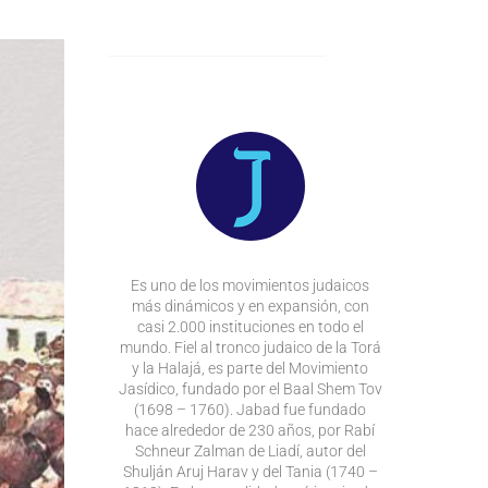
Es uno de los movimientos judaicos
más dinámicos y en expansión, con
casi 2.000 instituciones en todo el
mundo. Fiel al tronco judaico de la Torá
y la Halajá, es parte del Movimiento
Jasídico, fundado por el Baal Shem Tov
(1698 – 1760). Jabad fue fundado
hace alrededor de 230 años, por Rabí
Schneur Zalman de Liadí, autor del
Shulján Aruj Harav y del Tania (1740 –