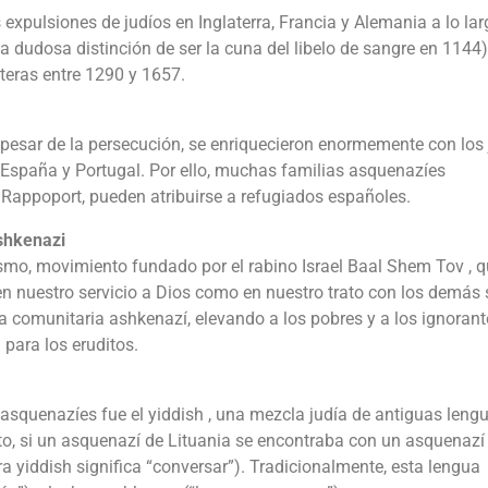
expulsiones de judíos en Inglaterra, Francia y Alemania a lo lar
la dudosa distinción de ser la cuna del libelo de sangre en 1144
nteras entre 1290 y 1657.
pesar de la persecución, se enriquecieron enormemente con los 
n España y Portugal. Por ello, muchas familias asquenazíes
 Rappoport, pueden atribuirse a refugiados españoles.
ashkenazi
idismo, movimiento fundado por el rabino Israel Baal Shem Tov , 
 en nuestro servicio a Dios como en nuestro trato con los demás 
a comunitaria ashkenazí, elevando a los pobres y a los ignorant
para los eruditos.
 asquenazíes fue el yiddish , una mezcla judía de antiguas leng
to, si un asquenazí de Lituania se encontraba con un asquenazí
a yiddish significa “conversar”). Tradicionalmente, esta lengua