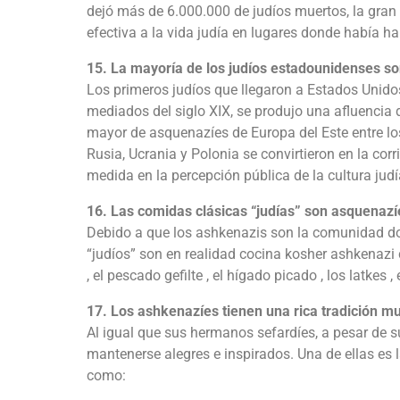
dejó más de 6.000.000 de judíos muertos, la gran
efectiva a la vida judía en lugares donde había h
15. La mayoría de los judíos estadounidenses s
Los primeros judíos que llegaron a Estados Unidos 
mediados del siglo XIX, se produjo una afluenci
mayor de asquenazíes de Europa del Este entre lo
Rusia, Ucrania y Polonia se convirtieron en la co
medida en la percepción pública de la cultura jud
16. Las comidas clásicas “judías” son asquenazí
Debido a que los ashkenazis son la comunidad d
“judíos” son en realidad cocina kosher ashkenazi 
, el pescado gefilte , el hígado picado , los latkes ,
17. Los ashkenazíes tienen una rica tradición mu
Al igual que sus hermanos sefardíes, a pesar de 
mantenerse alegres e inspirados. Una de ellas es
como: