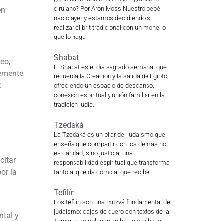
cirujano? Por Aron Moss Nuestro bebé
en
nació ayer y estamos decidiendo si
realizar el brit tradicional con un mohel o
que lo haga
Shabat
eo,
El Shabat es el día sagrado semanal que
lemente
recuerda la Creación y la salida de Egipto,
:
ofreciendo un espacio de descanso,
conexión espiritual y unión familiar en la
tradición judía.
Tzedaká
La Tzedaká es un pilar del judaísmo que
enseña que compartir con los demás no
es caridad, sino justicia, una
citar
responsabilidad espiritual que transforma
or la
tanto al que da como al que recibe.
Tefilín
Los tefilín son una mitzvá fundamental del
judaísmo: cajas de cuero con textos de la
ntal y
Torá que se colocan en brazo y cabeza