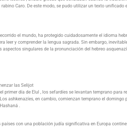
 rabino Caro. De este modo, se pudo utilizar un texto unificado 
 recorrido el mundo, ha protegido cuidadosamente el idioma hebr
ra leer y comprender la lengua sagrada. Sin embargo, inevitab
os aspectos singulares de la pronunciación del hebreo asquenazí
enzar las Selijot
del primer día de Elul , los sefardíes se levantan temprano para re
. Los ashkenazíes, en cambio, comienzan temprano el domingo p
 Hashaná .
s países con una población judía significativa en Europa contine