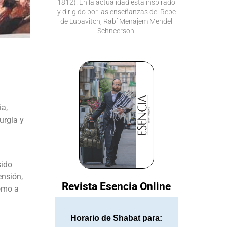
1812). En la actualidad está inspirado
y dirigido por las enseñanzas del Rebe
de Lubavitch, Rabí Menajem Mendel
Schneerson.
ia,
urgia y
sido
ensión,
Revista Esencia Online
cómo a
Horario de Shabat para: