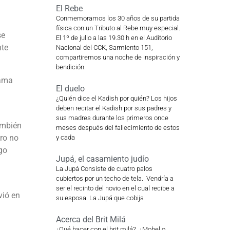
El Rebe
Conmemoramos los 30 años de su partida
física con un Tributo al Rebe muy especial.
se
El 1º de julio a las 19.30 h en el Auditorio
nte
Nacional del CCK, Sarmiento 151,
compartiremos una noche de inspiración y
bendición.
lama
El duelo
¿Quién dice el Kadish por quién? Los hijos
deben recitar el Kadish por sus padres y
sus madres durante los primeros once
ambién
meses después del fallecimiento de estos
ero no
y cada
go
Jupá, el casamiento judío
La Jupá Consiste de cuatro palos
cubiertos por un techo de tela. Vendría a
ser el recinto del novio en el cual recibe a
vió en
su esposa. La Jupá que cobija
Acerca del Brit Milá
¿Qué hacer con el brit milá? ¿Mohel o