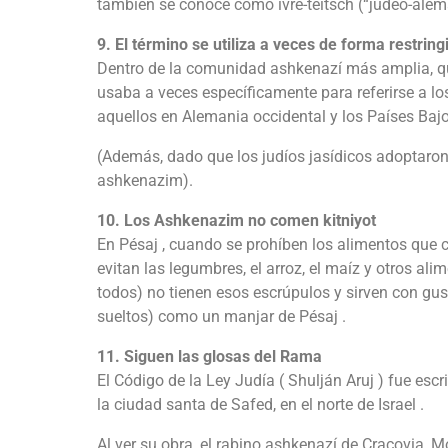
también se conoce como ivre-teitsch (“judeo-ale
9. El término se utiliza a veces de forma restring
Dentro de la comunidad ashkenazí más amplia, qu
usaba a veces específicamente para referirse a l
aquellos en Alemania occidental y los Países Ba
(Además, dado que los judíos jasídicos adoptaron 
ashkenazim).
10. Los Ashkenazim no comen kitniyot
En Pésaj , cuando se prohíben los alimentos que
evitan las legumbres, el arroz, el maíz y otros al
todos) no tienen esos escrúpulos y sirven con gus
sueltos) como un manjar de Pésaj .
11. Siguen las glosas del Rama
El Código de la Ley Judía ( Shulján Aruj ) fue escr
la ciudad santa de Safed, en el norte de Israel .
Al ver su obra, el rabino ashkenazí de Cracovia, 