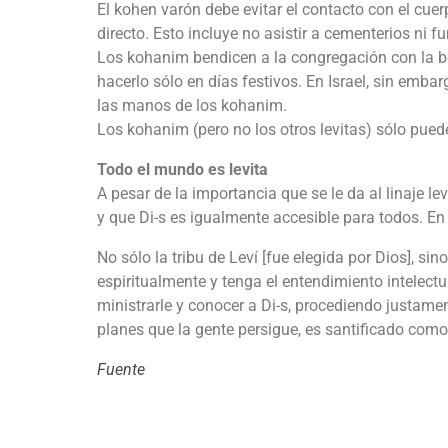
El kohen varón debe evitar el contacto con el cuer
directo. Esto incluye no asistir a cementerios ni f
Los kohanim bendicen a la congregación con la b
hacerlo sólo en días festivos. En Israel, sin embar
las manos de los kohanim.
Los kohanim (pero no los otros levitas) sólo pued
Todo el mundo es levita
A pesar de la importancia que se le da al linaje l
y que Di-s es igualmente accesible para todos. E
No sólo la tribu de Leví [fue elegida por Dios], s
espiritualmente y tenga el entendimiento intelectu
ministrarle y conocer a Di-s, procediendo justame
planes que la gente persigue, es santificado como
Fuente