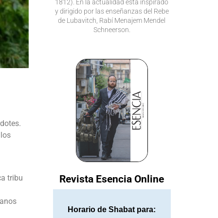
1812). En la actualidad está inspirado
y dirigido por las enseñanzas del Rebe
de Lubavitch, Rabí Menajem Mendel
Schneerson.
rdotes.
 los
a tribu
Revista Esencia Online
manos
Horario de Shabat para: