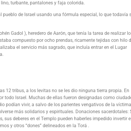
lino, turbante, pantalones y faja colorida.
al pueblo de Israel usando una fórmula especial, lo que todavía 
n Gadol ), heredero de Aarón, que tenía la tarea de realizar lo
taba compuesto por ocho prendas, ricamente tejidas con hilo d
lizaba el servicio más sagrado, que incluía entrar en el Lugar
a.
s 12 tribus, a los levitas no se les dio ninguna tierra propia. En
por todo Israel. Muchas de ellas fueron designadas como ciudad
podían vivir, a salvo de los parientes vengativos de la víctima, y
volverse más solidarios y espirituales. Donaciones sacerdotales: 
más, sus deberes en el Templo pueden haberles impedido invertir 
mos y otros “dones” delineados en la Torá .