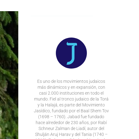
Es uno de los movimientos judaicos
más dinámicos y en expansión, con
casi 2.000 instituciones en todo el
mundo. Fiel al tronco judaico de la Torá
y la Halajá, es parte del Movimiento
Jasídico, fundado por el Baal Shem Tov
(1698 – 1760). Jabad fue fundado
hace alrededor de 230 años, por Rabí
Schneur Zalman de Liadí, autor del
Shulján Aruj Harav y del Tania (1740 –