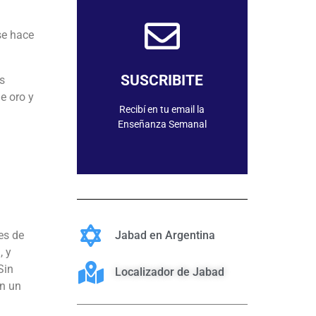
se hace
SUSCRIBIRME
SUSCRIBITE
s
e oro y
Recibí en tu email la
Enseñanza Semanal
es de
Jabad en Argentina
 ​​
Sin
Localizador de Jabad
en un