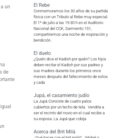
El Rebe
 a un
Conmemoramos los 30 años de su partida
física con un Tributo al Rebe muy especial.
El 1º de julio a las 19.30 h en el Auditorio
Nacional del CCK, Sarmiento 151,
compartiremos una noche de inspiración y
bendición.
El duelo
¿Quién dice el Kadish por quién? Los hijos
una
deben recitar el Kadish por sus padres y
sus madres durante los primeros once
s de
meses después del fallecimiento de estos
ortante
y cada
Jupá, el casamiento judío
La Jupá Consiste de cuatro palos
 igual
cubiertos por un techo de tela. Vendría a
ser el recinto del novio en el cual recibe a
su esposa. La Jupá que cobija
un
Acerca del Brit Milá
¿Qué hacer con el brit milá? ¿Mohel o