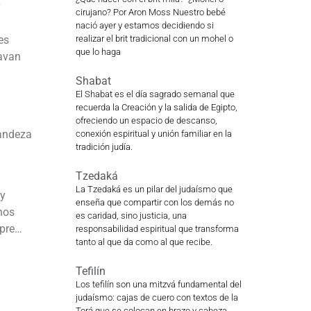
cirujano? Por Aron Moss Nuestro bebé
nació ayer y estamos decidiendo si
es
realizar el brit tradicional con un mohel o
que lo haga
lavan
Shabat
El Shabat es el día sagrado semanal que
recuerda la Creación y la salida de Egipto,
ofreciendo un espacio de descanso,
randeza
conexión espiritual y unión familiar en la
tradición judía.
Tzedaká
La Tzedaká es un pilar del judaísmo que
 y
enseña que compartir con los demás no
hos
es caridad, sino justicia, una
empre…
responsabilidad espiritual que transforma
tanto al que da como al que recibe.
Tefilín
Los tefilín son una mitzvá fundamental del
judaísmo: cajas de cuero con textos de la
Torá que se colocan en brazo y cabeza