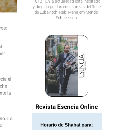
1812). En la actualidad está inspirado
y dirigido por las enseñanzas del Rebe
de Lubavitch, Rabí Menajem Mendel
Schneerson.
vos:
l
por
cía el
oche
nte la
Revista Esencia Online
no. Lo
Horario de Shabat para:
to