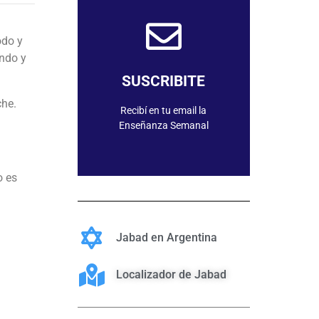
odo y
ando y
SUSCRIBIRME
SUSCRIBITE
che.
Recibí en tu email la
Enseñanza Semanal
o es
Jabad en Argentina
Localizador de Jabad