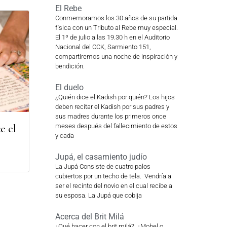
El Rebe
Conmemoramos los 30 años de su partida
física con un Tributo al Rebe muy especial.
El 1º de julio a las 19.30 h en el Auditorio
Nacional del CCK, Sarmiento 151,
compartiremos una noche de inspiración y
bendición.
El duelo
¿Quién dice el Kadish por quién? Los hijos
deben recitar el Kadish por sus padres y
sus madres durante los primeros once
e el
meses después del fallecimiento de estos
y cada
Jupá, el casamiento judío
La Jupá Consiste de cuatro palos
cubiertos por un techo de tela. Vendría a
ser el recinto del novio en el cual recibe a
su esposa. La Jupá que cobija
Acerca del Brit Milá
¿Qué hacer con el brit milá? ¿Mohel o