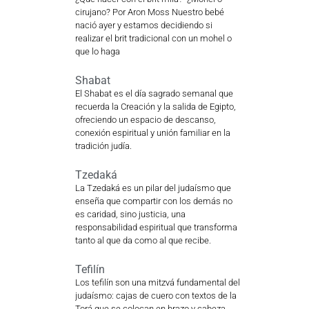
cirujano? Por Aron Moss Nuestro bebé
nació ayer y estamos decidiendo si
realizar el brit tradicional con un mohel o
que lo haga
Shabat
El Shabat es el día sagrado semanal que
recuerda la Creación y la salida de Egipto,
ofreciendo un espacio de descanso,
conexión espiritual y unión familiar en la
tradición judía.
Tzedaká
La Tzedaká es un pilar del judaísmo que
enseña que compartir con los demás no
es caridad, sino justicia, una
responsabilidad espiritual que transforma
tanto al que da como al que recibe.
Tefilín
Los tefilín son una mitzvá fundamental del
judaísmo: cajas de cuero con textos de la
Torá que se colocan en brazo y cabeza