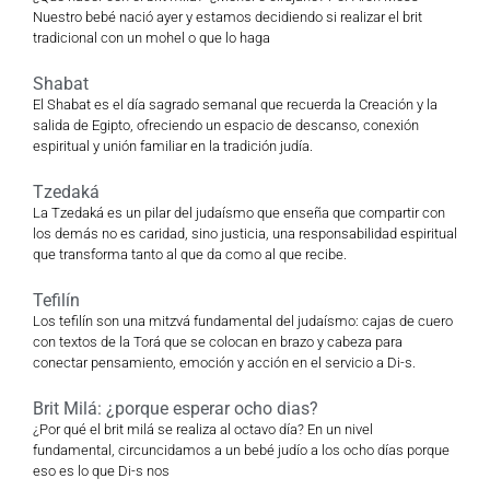
Nuestro bebé nació ayer y estamos decidiendo si realizar el brit
tradicional con un mohel o que lo haga
Shabat
El Shabat es el día sagrado semanal que recuerda la Creación y la
salida de Egipto, ofreciendo un espacio de descanso, conexión
espiritual y unión familiar en la tradición judía.
Tzedaká
La Tzedaká es un pilar del judaísmo que enseña que compartir con
los demás no es caridad, sino justicia, una responsabilidad espiritual
que transforma tanto al que da como al que recibe.
Tefilín
Los tefilín son una mitzvá fundamental del judaísmo: cajas de cuero
con textos de la Torá que se colocan en brazo y cabeza para
conectar pensamiento, emoción y acción en el servicio a Di-s.
Brit Milá: ¿porque esperar ocho dias?
¿Por qué el brit milá se realiza al octavo día? En un nivel
fundamental, circuncidamos a un bebé judío a los ocho días porque
eso es lo que Di-s nos