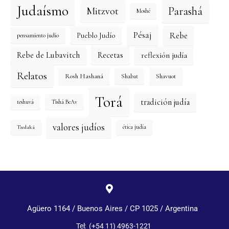
Judaísmo
Mitzvot
Parashá
Moshé
Pésaj
Rebe
Pueblo Judío
pensamiento judío
reflexión judía
Rebe de Lubavitch
Recetas
Relatos
Rosh Hashaná
Shavuot
Shabat
Torá
tradición judía
Tishá BeAv
teshuvá
valores judíos
Tzedaká
ética judía
Agüero 1164 / Buenos Aires / CP 1025 / Argentina
Tel: (+54 11) 4963-1221