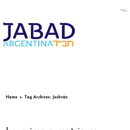
בס”ד
Home
Tag Archives: Jeshván