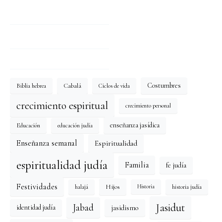
Costumbres
Cabalá
Biblia hebrea
Ciclos de vida
crecimiento espiritual
crecimiento personal
enseñanza jasídica
Educación
educación judía
Enseñanza semanal
Espiritualidad
espiritualidad judía
Familia
fe judía
Festividades
Hijos
halajá
historia judía
Historia
Jasidut
Jabad
identidad judía
jasidismo