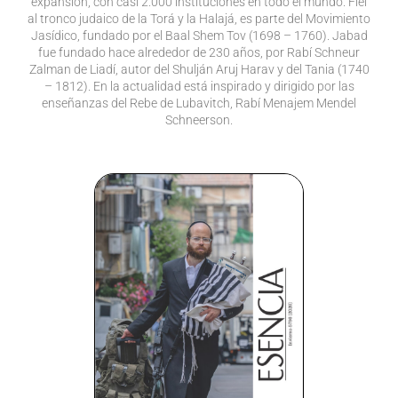
expansión, con casi 2.000 instituciones en todo el mundo. Fiel
al tronco judaico de la Torá y la Halajá, es parte del Movimiento
Jasídico, fundado por el Baal Shem Tov (1698 – 1760). Jabad
fue fundado hace alrededor de 230 años, por Rabí Schneur
Zalman de Liadí, autor del Shulján Aruj Harav y del Tania (1740
– 1812). En la actualidad está inspirado y dirigido por las
enseñanzas del Rebe de Lubavitch, Rabí Menajem Mendel
Schneerson.