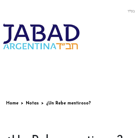
בס”ד
Home
Notas
¿Un Rebe mentiroso?