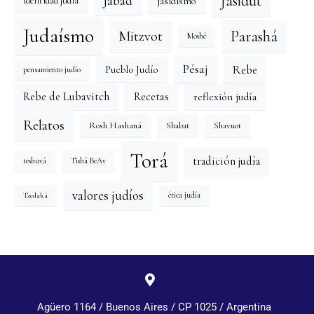
Jasidut
Jabad
identidad judía
jasidismo
Judaísmo
Mitzvot
Parashá
Moshé
Pésaj
Rebe
Pueblo Judío
pensamiento judío
reflexión judía
Rebe de Lubavitch
Recetas
Relatos
Rosh Hashaná
Shavuot
Shabat
Torá
tradición judía
Tishá BeAv
teshuvá
valores judíos
Tzedaká
ética judía
Agüero 1164 / Buenos Aires / CP 1025 / Argentina