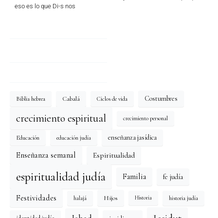
eso es lo que Di-s nos
Costumbres
Cabalá
Biblia hebrea
Ciclos de vida
crecimiento espiritual
crecimiento personal
enseñanza jasídica
Educación
educación judía
Enseñanza semanal
Espiritualidad
espiritualidad judía
Familia
fe judía
Festividades
Hijos
halajá
historia judía
Historia