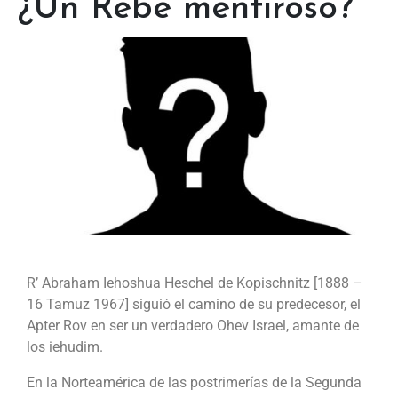
¿Un Rebe mentiroso?
R’ Abraham Iehoshua Heschel de Kopischnitz [1888 –
16 Tamuz 1967] siguió el camino de su predecesor, el
Apter Rov en ser un verdadero Ohev Israel, amante de
los iehudim.
En la Norteamérica de las postrimerías de la Segunda