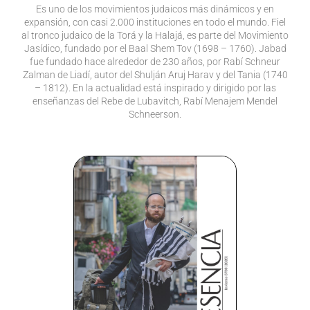
Es uno de los movimientos judaicos más dinámicos y en
expansión, con casi 2.000 instituciones en todo el mundo. Fiel
al tronco judaico de la Torá y la Halajá, es parte del Movimiento
Jasídico, fundado por el Baal Shem Tov (1698 – 1760). Jabad
fue fundado hace alrededor de 230 años, por Rabí Schneur
Zalman de Liadí, autor del Shulján Aruj Harav y del Tania (1740
– 1812). En la actualidad está inspirado y dirigido por las
enseñanzas del Rebe de Lubavitch, Rabí Menajem Mendel
Schneerson.