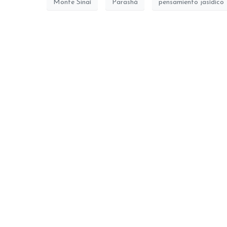
Monte Sinaí
Parashá
pensamiento jasídico