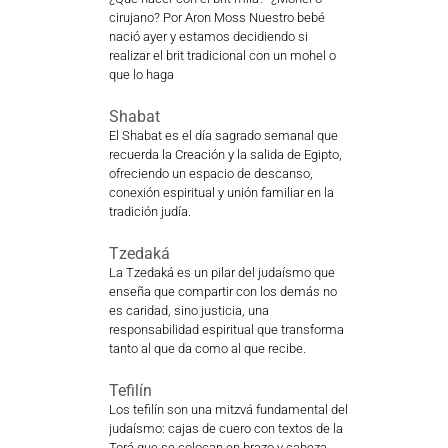
cirujano? Por Aron Moss Nuestro bebé
nació ayer y estamos decidiendo si
realizar el brit tradicional con un mohel o
que lo haga
Shabat
El Shabat es el día sagrado semanal que
recuerda la Creación y la salida de Egipto,
ofreciendo un espacio de descanso,
conexión espiritual y unión familiar en la
tradición judía.
Tzedaká
La Tzedaká es un pilar del judaísmo que
enseña que compartir con los demás no
es caridad, sino justicia, una
responsabilidad espiritual que transforma
tanto al que da como al que recibe.
Tefilín
Los tefilín son una mitzvá fundamental del
judaísmo: cajas de cuero con textos de la
Torá que se colocan en brazo y cabeza