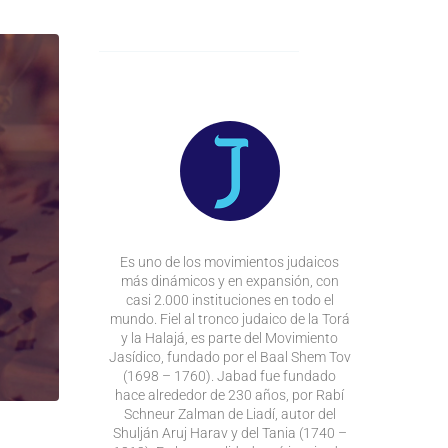
Es uno de los movimientos judaicos
más dinámicos y en expansión, con
casi 2.000 instituciones en todo el
mundo. Fiel al tronco judaico de la Torá
y la Halajá, es parte del Movimiento
Jasídico, fundado por el Baal Shem Tov
(1698 – 1760). Jabad fue fundado
hace alrededor de 230 años, por Rabí
Schneur Zalman de Liadí, autor del
Shulján Aruj Harav y del Tania (1740 –