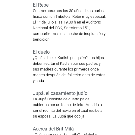
El Rebe
Conmemoramos los 30 años de su partida
física con un Tributo al Rebe muy especial.
El 1º de julio a las 19.30 h en el Auditorio
Nacional del CCK, Sarmiento 151,
compartiremos una noche de inspiración y
bendición.
El duelo
¿Quién dice el Kadish por quién? Los hijos
deben recitar el Kadish por sus padres y
sus madres durante los primeros once
meses después del fallecimiento de estos
y cada
Jupá, el casamiento judío
La Jupá Consiste de cuatro palos
cubiertos por un techo de tela. Vendría a
ser el recinto del novio en el cual recibe a
su esposa. La Jupá que cobija
Acerca del Brit Milá
¿Qué hacer con el brit milá? ¿Mohel o