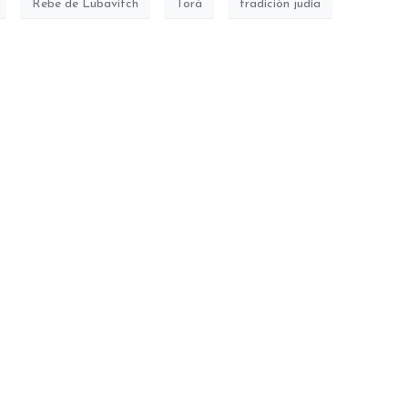
Rebe de Lubavitch
Torá
tradición judía