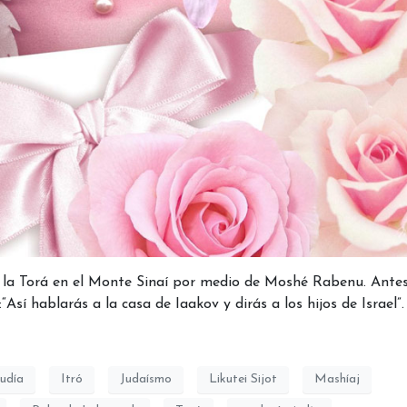
de la Torá en el Monte Sinaí por medio de Moshé Rabenu. Ante
Así hablarás a la casa de Iaakov y dirás a los hijos de Israel”
judía
Itró
Judaísmo
Likutei Sijot
Mashíaj