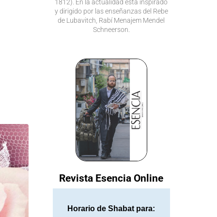
1812). En la actualidad está inspirado
y dirigido por las enseñanzas del Rebe
de Lubavitch, Rabí Menajem Mendel
Schneerson.
Revista Esencia Online
Horario de Shabat para: