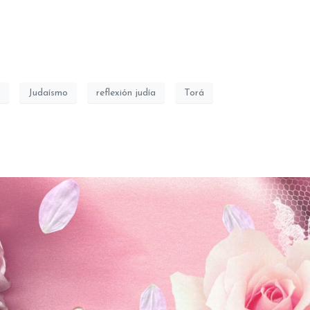
Judaísmo
reflexión judía
Torá