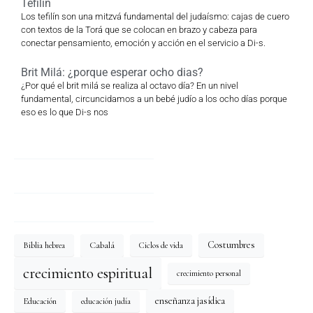
Tefilín
Los tefilín son una mitzvá fundamental del judaísmo: cajas de cuero
con textos de la Torá que se colocan en brazo y cabeza para
conectar pensamiento, emoción y acción en el servicio a Di-s.
Brit Milá: ¿porque esperar ocho dias?
¿Por qué el brit milá se realiza al octavo día? En un nivel
fundamental, circuncidamos a un bebé judío a los ocho días porque
eso es lo que Di-s nos
Costumbres
Cabalá
Biblia hebrea
Ciclos de vida
crecimiento espiritual
crecimiento personal
enseñanza jasídica
Educación
educación judía