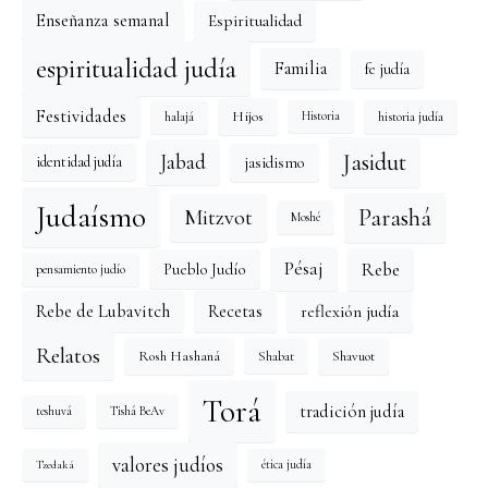
Enseñanza semanal
Espiritualidad
espiritualidad judía
Familia
fe judía
Festividades
Hijos
halajá
historia judía
Historia
Jasidut
Jabad
identidad judía
jasidismo
Judaísmo
Mitzvot
Parashá
Moshé
Pésaj
Rebe
Pueblo Judío
pensamiento judío
reflexión judía
Rebe de Lubavitch
Recetas
Relatos
Rosh Hashaná
Shavuot
Shabat
Torá
tradición judía
Tishá BeAv
teshuvá
valores judíos
Tzedaká
ética judía