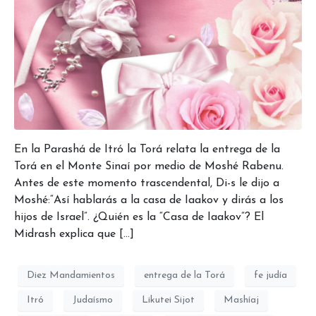
En la Parashá de Itró la Torá relata la entrega de la
Torá en el Monte Sinaí por medio de Moshé Rabenu.
Antes de este momento trascendental, Di-s le dijo a
Moshé:“Así hablarás a la casa de Iaakov y dirás a los
hijos de Israel”. ¿Quién es la “Casa de Iaakov”? El
Midrash explica que […]
Diez Mandamientos
entrega de la Torá
fe judía
Itró
Judaísmo
Likutei Sijot
Mashíaj