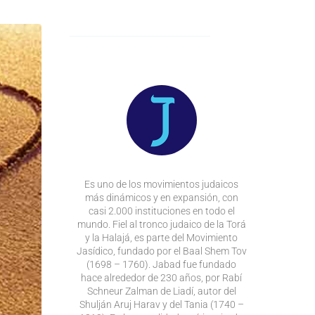
Es uno de los movimientos judaicos
más dinámicos y en expansión, con
casi 2.000 instituciones en todo el
mundo. Fiel al tronco judaico de la Torá
y la Halajá, es parte del Movimiento
Jasídico, fundado por el Baal Shem Tov
(1698 – 1760). Jabad fue fundado
hace alrededor de 230 años, por Rabí
Schneur Zalman de Liadí, autor del
Shulján Aruj Harav y del Tania (1740 –