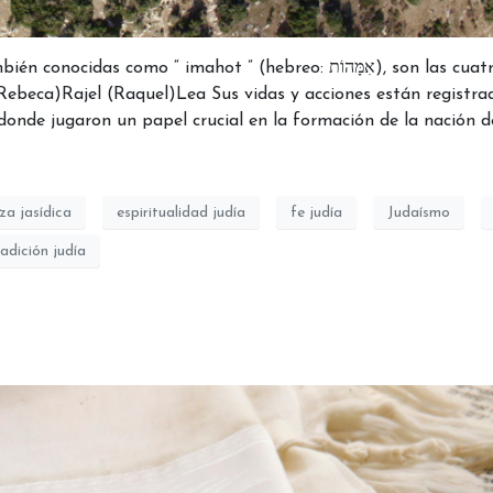
como “ imahot ” (hebreo: אִמָּהוֹת), son las cuatro
Rebeca)Rajel (Raquel)Lea Sus vidas y acciones están registra
 donde jugaron un papel crucial en la formación de la nación de
za jasídica
espiritualidad judía
fe judía
Judaísmo
radición judía