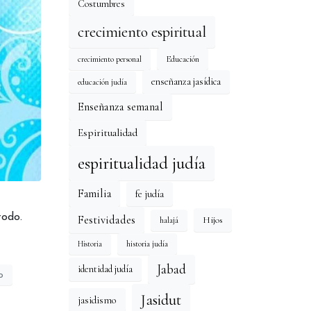
Costumbres
crecimiento espiritual
Educación
crecimiento personal
enseñanza jasídica
educación judía
Enseñanza semanal
Espiritualidad
espiritualidad judía
Familia
fe judía
todo.
Festividades
Hijos
halajá
historia judía
Historia
Jabad
identidad judía
o
Jasidut
jasidismo