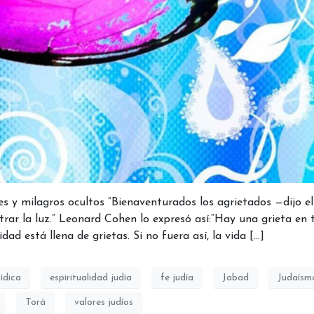
es y milagros ocultos “Bienaventurados los agrietados —dijo el
ar la luz.” Leonard Cohen lo expresó así:“Hay una grieta en 
dad está llena de grietas. Si no fuera así, la vida […]
ídica
espiritualidad judía
fe judía
Jabad
Judaísm
Torá
valores judíos