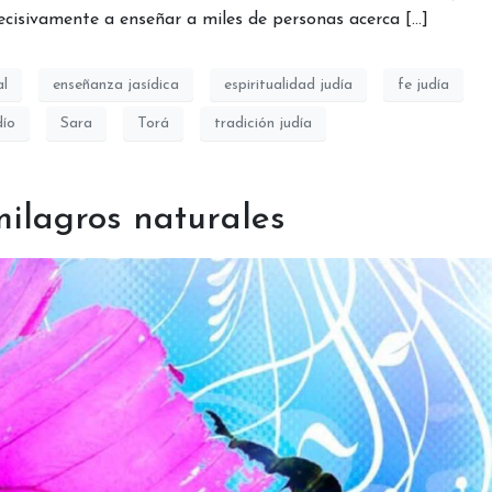
ecisivamente a enseñar a miles de personas acerca […]
al
enseñanza jasídica
espiritualidad judía
fe judía
dío
Sara
Torá
tradición judía
milagros naturales