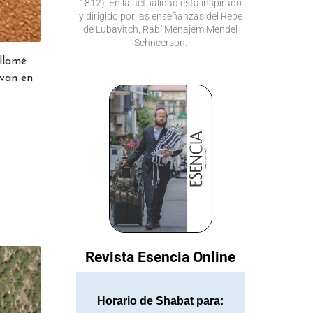
1812). En la actualidad está inspirado
y dirigido por las enseñanzas del Rebe
de Lubavitch, Rabí Menajem Mendel
Schneerson.
llamé
evan en
Revista Esencia Online
Horario de Shabat para: