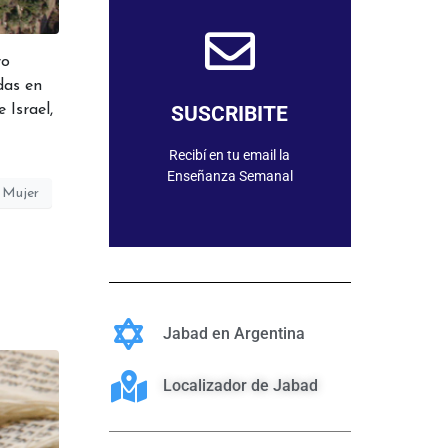
das en
SUSCRIBIRME
SUSCRIBITE
 Israel,
Recibí en tu email la
Enseñanza Semanal
Mujer
Jabad en Argentina
Localizador de Jabad