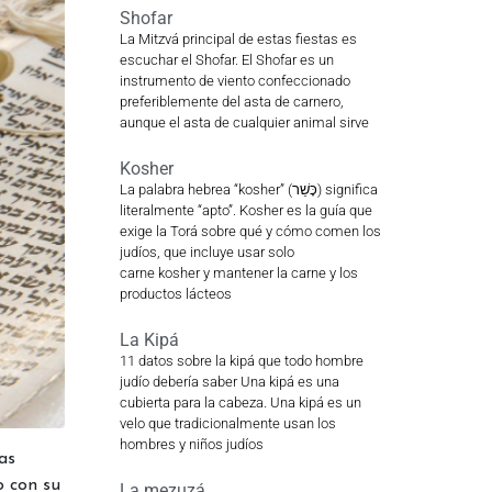
Shofar
La Mitzvá principal de estas fiestas es
escuchar el Shofar. El Shofar es un
instrumento de viento confeccionado
preferiblemente del asta de carnero,
aunque el asta de cualquier animal sirve
Kosher
La palabra hebrea “kosher” (כָּשֵׁר) significa
literalmente “apto”. Kosher es la guía que
exige la Torá sobre qué y cómo comen los
judíos, que incluye usar solo
carne kosher y mantener la carne y los
productos lácteos
La Kipá
11 datos sobre la kipá que todo hombre
judío debería saber Una kipá es una
cubierta para la cabeza. Una kipá es un
velo que tradicionalmente usan los
hombres y niños judíos
as
o con su
La mezuzá